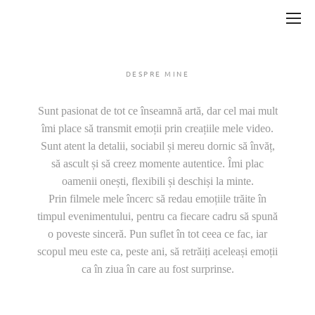
DESPRE MINE
Sunt pasionat de tot ce înseamnă artă, dar cel mai mult
îmi place să transmit emoții prin creațiile mele video.
Sunt atent la detalii, sociabil și mereu dornic să învăț,
să ascult și să creez momente autentice. Îmi plac
oamenii onești, flexibili și deschiși la minte.
Prin filmele mele încerc să redau emoțiile trăite în
timpul evenimentului, pentru ca fiecare cadru să spună
o poveste sinceră. Pun suflet în tot ceea ce fac, iar
scopul meu este ca, peste ani, să retrăiți aceleași emoții
ca în ziua în care au fost surprinse.